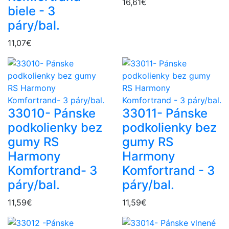
16,61€
biele - 3
páry/bal.
11,07€
33010- Pánske
33011- Pánske
podkolienky bez
podkolienky bez
gumy RS
gumy RS
Harmony
Harmony
Komfortrand- 3
Komfortrand - 3
páry/bal.
páry/bal.
11,59€
11,59€