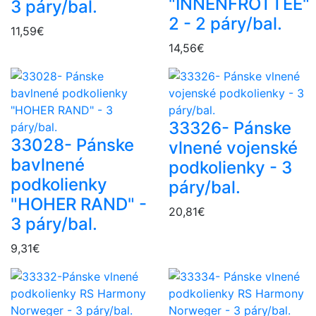
"INNENFROTTEE"
3 páry/bal.
2 - 2 páry/bal.
11,59€
14,56€
33326- Pánske
33028- Pánske
vlnené vojenské
bavlnené
podkolienky - 3
podkolienky
páry/bal.
"HOHER RAND" -
20,81€
3 páry/bal.
9,31€