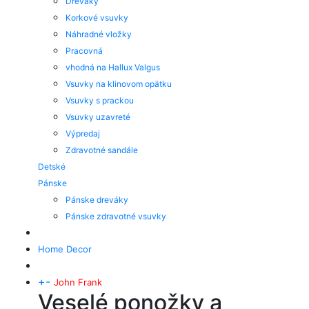
Dreváky
Korkové vsuvky
Náhradné vložky
Pracovná
vhodná na Hallux Valgus
Vsuvky na klinovom opätku
Vsuvky s prackou
Vsuvky uzavreté
Výpredaj
Zdravotné sandále
Detské
Pánske
Pánske dreváky
Pánske zdravotné vsuvky
Home Decor
+
-
John Frank
Veselé ponožky a