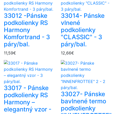
33012 -Pánske
33014- Pánske
podkolienky RS
vlnené
Harmony
podkolienky
Komfortrand - 3
"CLASSIC" - 3
páry/bal.
páry/bal.
11,59€
12,66€
33017 - Pánske
33027- Pánske
podkolienky RS
bavlnené termo
Harmony –
podkolienky
elegantný vzor -