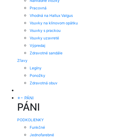
Náhradné vložky
Pracovná
Vhodná na Hallux Valgus
Vsuvky na klinovom opätku
Vsuvky s prackou
Vsuvky uzavreté
Výpredaj
Zdravotné sandále
Zľavy
Legíny
Ponožky
Zdravotná obuv
+
-
PÁNI
PÁNI
PODKOLIENKY
Funkčné
Jednofarebné