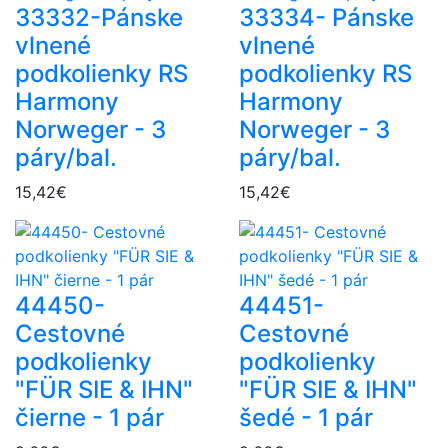
33332-Pánske
33334- Pánske
vlnené
vlnené
podkolienky RS
podkolienky RS
Harmony
Harmony
Norweger - 3
Norweger - 3
páry/bal.
páry/bal.
15,42€
15,42€
44450-
44451-
Cestovné
Cestovné
podkolienky
podkolienky
"FÜR SIE & IHN"
"FÜR SIE & IHN"
čierne - 1 pár
šedé - 1 pár