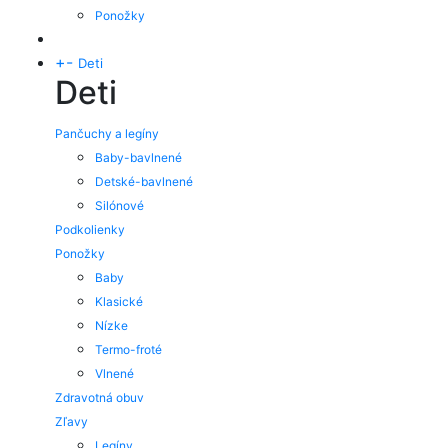
Ponožky
+
-
Deti
Deti
Pančuchy a legíny
Baby-bavlnené
Detské-bavlnené
Silónové
Podkolienky
Ponožky
Baby
Klasické
Nízke
Termo-froté
Vlnené
Zdravotná obuv
Zľavy
Legíny