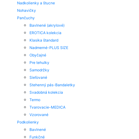
Nadkolienky a štucne
Nohavičky
Pančuchy
Bavlnené (akrylové)
EROTICA kolekcia
Klasika štandard
Nadmerné-PLUS SIZE
Obyčajné
Pre tehulky
Samodržky
Sieťované
Stehenný pás-Bandaletky
Svadobná kolekcia
Termo
Tvarovacie-MEDICA
Vzorované
Podkolienky
Bavlnené
Funkčné