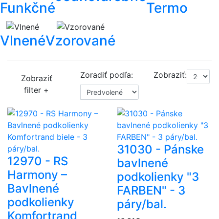
Funkčné
Termo
Vlnené
Vzorované
Zoradiť podľa:
Zobraziť:
Zobraziť
filter +
31030 - Pánske
12970 - RS
bavlnené
Harmony –
podkolienky "3
Bavlnené
FARBEN" - 3
podkolienky
páry/bal.
Komfortrand