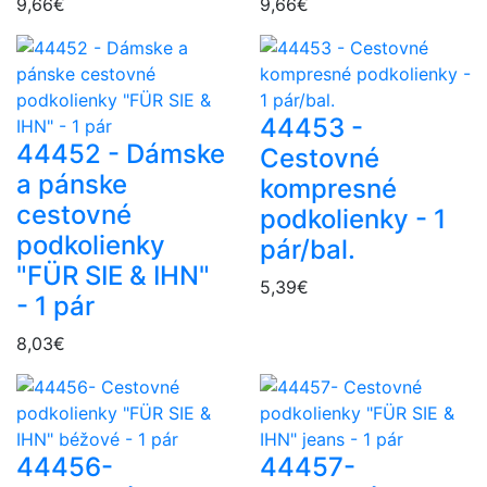
9,66€
9,66€
44453 -
44452 - Dámske
Cestovné
a pánske
kompresné
cestovné
podkolienky - 1
podkolienky
pár/bal.
"FÜR SIE & IHN"
5,39€
- 1 pár
8,03€
44456-
44457-